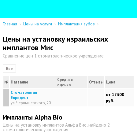
Главная
›
Цены на услуги
›
Имплантация зубов
›
Цены на установку израильских
имплантов Мис
Сравнение цен 1 стоматологическое учреждение
Все
Средняя
№
Название
Отзывы
Цена
оценка
Стоматология
от 17300
Евродент
руб.
ул. Чернышевского, 20
Импланты Alpha Bio
Цены на установку имплантов Альфа Био, найдено 2
стоматологических учреждения