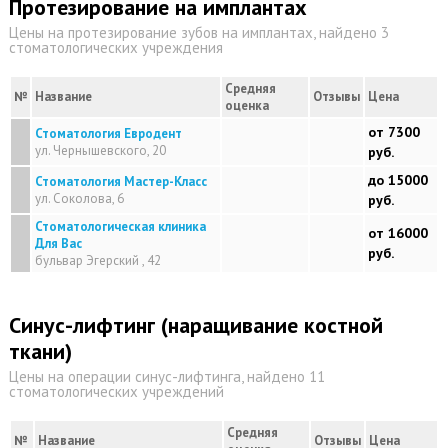
Протезирование на имплантах
Цены на протезирование зубов на имплантах, найдено 3
стоматологических учреждения
Средняя
№
Название
Отзывы
Цена
оценка
от 7300
Стоматология Евродент
ул. Чернышевского, 20
руб.
до 15000
Стоматология Мастер-Класс
ул. Соколова, 6
руб.
Стоматологическая клиника
от 16000
Для Вас
руб.
бульвар Эгерский , 42
Синус-лифтинг (наращивание костной
ткани)
Цены на операции синус-лифтинга, найдено 11
стоматологических учреждений
Средняя
№
Название
Отзывы
Цена